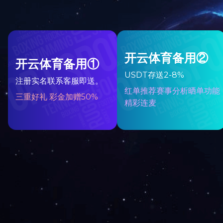
公司简介
乐鱼online（中国）(简称“乐鱼网页版·官方
站”)成立于1987年，原属地质矿产部、国土
部，1999年加入世界500强企业中国机械工业
团有限公司（国机集团），为国机集团所属
子公司。