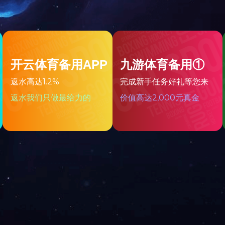
关于我们
产品中心
董事长致辞
新产品展示
钻探机械
站网
组织机构
钻采工具
物探仪器
资源
企业文化
分析仪器
环保装备
集
全资
招聘动态
其他产品
咨询与建议
联系我们
网站地图
|
版权声明
|
企业邮箱
|
OA入口
|
联系我们