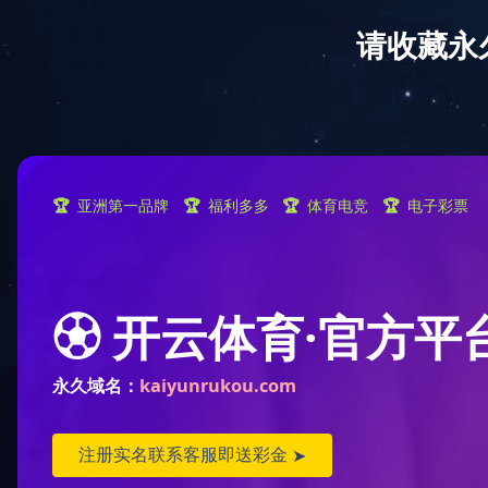
关于我们
新闻中心
首页
产品中心
分析仪器
液相
产品中心
新产品展示
钻探机械