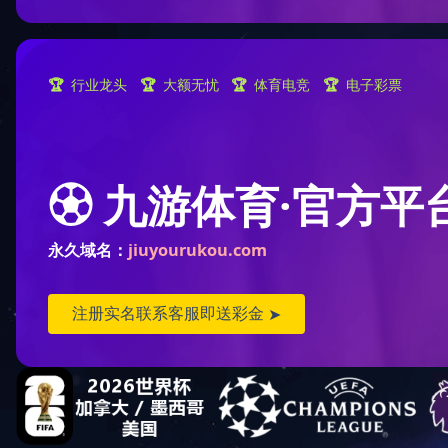
钻采工具
物探仪器
分析仪器
LC-AF