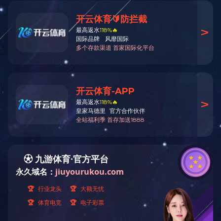
钻采工具
物探仪器
分析仪器
了解更多
GGX-920