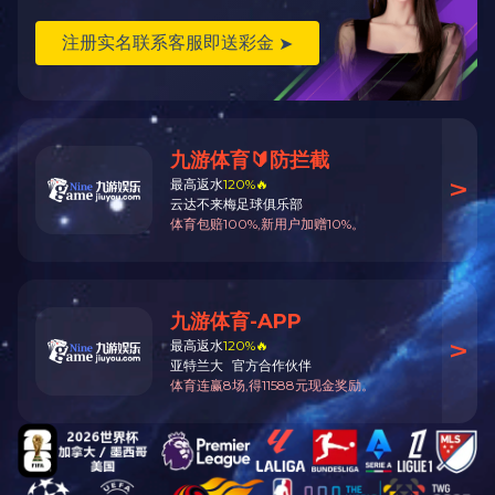
公司简介
关于我们
董事长致辞
乐鱼online（中国）(简称“乐鱼网页版·官方站网
组织机构
站”)成立于1987年，原属地质矿产部、国土资源
企业文化
部，1999年加入世界500强企业中国机械工业集
团有限公司（国机集团），为国机集团所属全资
招聘动态
子公司。
联系我们
网站地图
|
版权声明