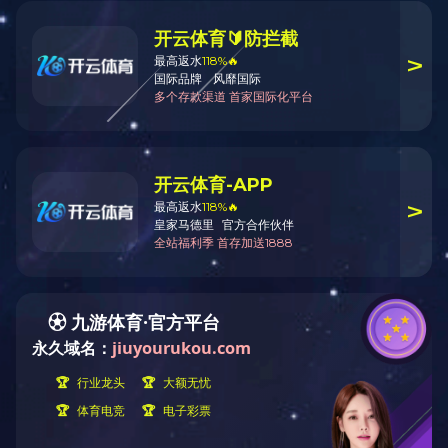
钻采工具
物探仪器
分析仪器
了解更多