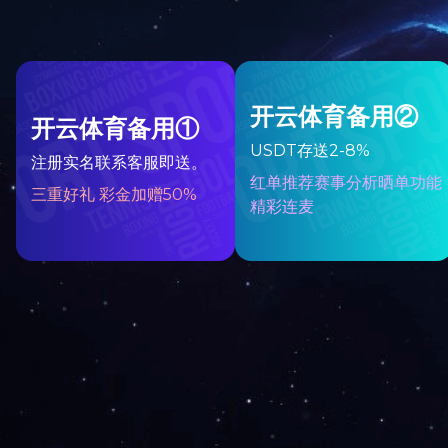
公司简介
乐鱼online（中国）(简称“乐鱼网页版·官方
站”)成立于1987年，原属地质矿产部、国土
部，1999年加入世界500强企业中国机械工业
团有限公司（国机集团），为国机集团所属
子公司。