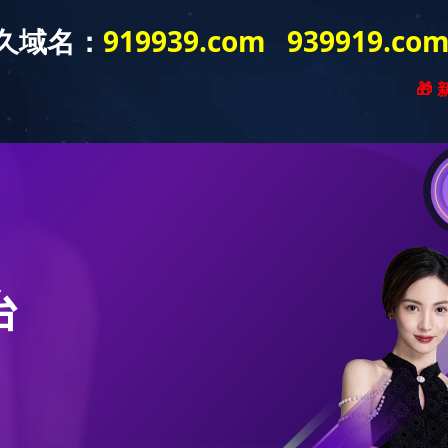
中
业务领域
产品中心
行业与联盟
人力资源
水井地热钻机
地热钻机
ZP-30DB
ZP30DB新型地
交流变频电传动为主传动方