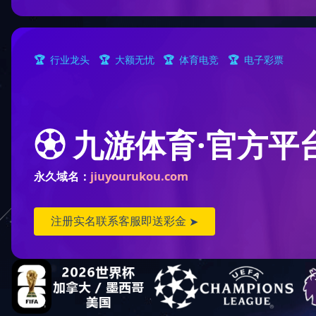
钻采工具
物探仪器
分析仪器
ZP-