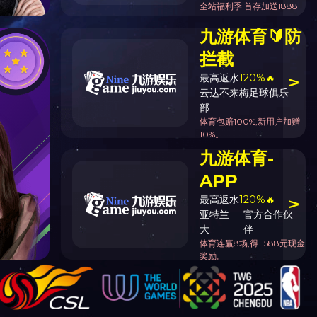
热点链接
企业邮箱
OA入口
在线学习平台
信息集成管理平台