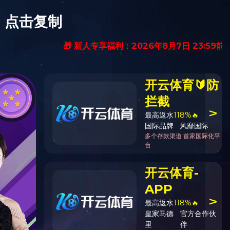
文
｜
EN
采购信息
服务与支持
信息公开