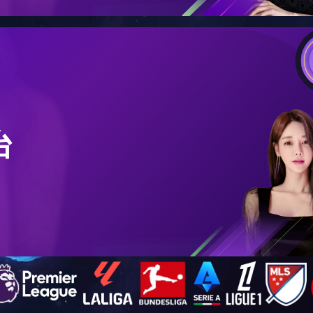
关于我们
产品中心
董事长致辞
新产品展示
钻探机械
站网
组织机构
钻采工具
物探仪器
资源
企业文化
分析仪器
环保装备
集
全资
招聘动态
其他产品
咨询与建议