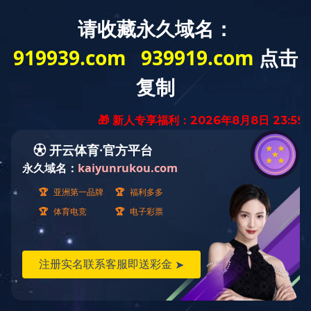
关于我们
新闻中心
业务领域
首页
产品中心
分析仪器
原子荧光光
原子荧光光
产品中心
新产品展示
钻探机械