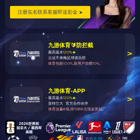
公司简介
关于我们
董事长致辞
乐鱼online（中国）(简称“乐鱼网页版·官方站网
组织机构
站”)成立于1987年，原属地质矿产部、国土资源
企业文化
部，1999年加入世界500强企业中国机械工业集
团有限公司（国机集团），为国机集团所属全资
招聘动态
子公司。
联系我们
网站地图
|
版权声明