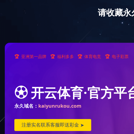
关于我们
新闻中心
首页
产品中心
钻探机械
钻探
钻探机械
岩心钻机
水井地热钻机